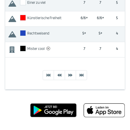
Einer zu viel
7
7
5
Künstlerische Freiheit
6/6+
6/6+
5
Rechtweisend
5+
5+
4
Mister cool
7
7
4