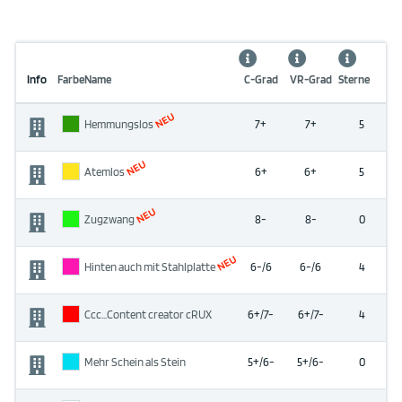
Info
Farbe
Name
C-Grad
VR-Grad
Sterne
NEU
Hemmungslos
7+
7+
5
NEU
Atemlos
6+
6+
5
NEU
Zugzwang
8-
8-
0
NEU
Hinten auch mit Stahlplatte
6-/6
6-/6
4
Ccc...Content creator cRUX
6+/7-
6+/7-
4
Mehr Schein als Stein
5+/6-
5+/6-
0