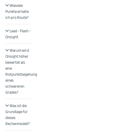
Wieviele
Punkte erhalte
ich pro Route?
Lead - Flash -
Onsight
Warum wird
Onsight höher
bewertet als
eine
Rotpunktbegehung
eines
schwereren
Grades?
Was ist die
Grundlage für
dieses
Rechenmodell?