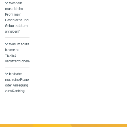
Weshalb
muss ich im
Profil mein
Geschlecht und
Geburtsdatum
angeben?
Warum sollte
ich meine
Ticklist
veröffentlichen?
Ich habe
noch eine Frage
oder Anregung
zum Ranking