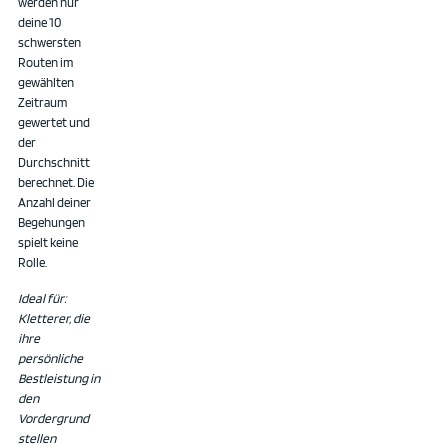
werden nur
deine 10
schwersten
Routen im
gewählten
Zeitraum
gewertet und
der
Durchschnitt
berechnet. Die
Anzahl deiner
Begehungen
spielt keine
Rolle.
Ideal für:
Kletterer, die
ihre
persönliche
Bestleistung in
den
Vordergrund
stellen