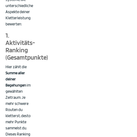
unterschiedliche
Aspekte deiner
Kletterleistung
bewerten:
1.
Aktivitäts-
Ranking
(Gesamtpunkte)
Hier zählt die
Summe aller
deiner
Begehungen
im
gewählten
Zeitraum. Je
mehr schwere
Routen du
kletterst, desto
mehr Punkte
sammelst du.
Dieses Ranking