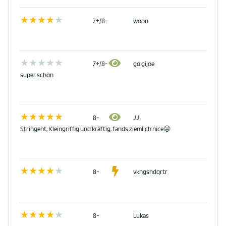
7+/8-
woon
7+/8-
go.gijoe
super schön
8-
JJ
Stringent, Kleingriffig und kräftig, fands ziemlich nice😬
8-
vkngshdqrtr
8-
Lukas