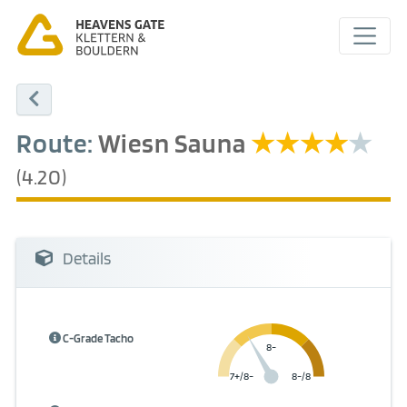
Route:
Wiesn Sauna
(4.20)
Details
C-Grade Tacho
8-
7+/8-
8-/8