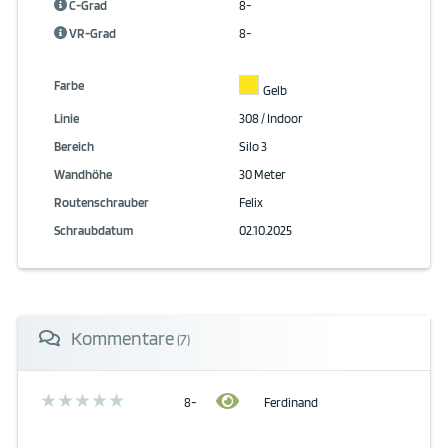
C-Grad
8-
VR-Grad
8-
Farbe
Gelb
Linie
308 / Indoor
Bereich
Silo 3
Wandhöhe
30 Meter
Routenschrauber
Felix
Schraubdatum
02.10.2025
Kommentare
(7)
8-
Ferdinand