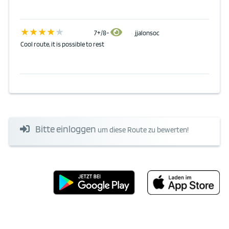
7+/8-
jjalonsoc
Cool route, it is possible to rest
Bitte einloggen
um diese Route zu bewerten!