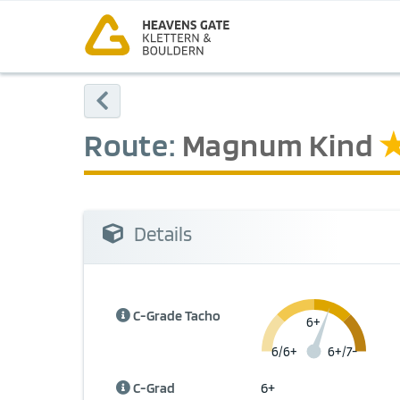
Route:
Magnum Kind
Details
C-Grade Tacho
6+
6/6+
6+/7-
C-Grad
6+