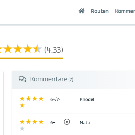
Routen
Kommen
(4.33)
Kommentare
(7)
6+/7-
Knödel
6+
Natti