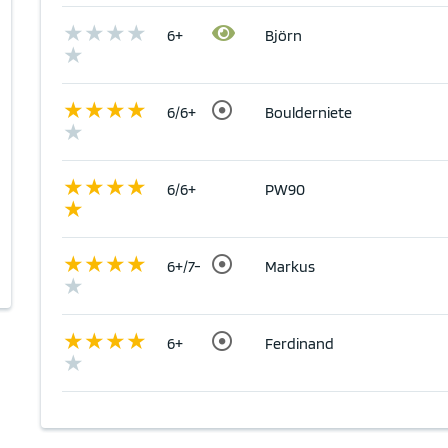
6+
Björn
6/6+
Boulderniete
6/6+
PW90
6+/7-
Markus
6+
Ferdinand