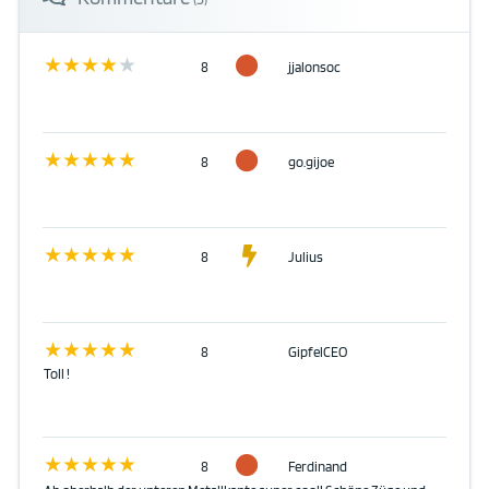
8
jjalonsoc
8
go.gijoe
8
Julius
8
GipfelCEO
Toll !
8
Ferdinand