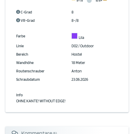
8-/8
8/8+
C-Grad
8
VR-Grad
8-/8
Farbe
Lila
Linie
D02 / Outdoor
Bereich
Hostel
Wandhöhe
18 Meter
Routenschrauber
Anton
Schraubdatum
23.06.2026
Info
OHNE KANTE! WITHOUT EDGE!
Kommentare
(5)